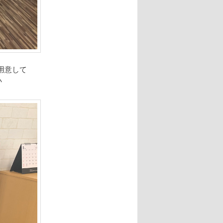
用意して
♪