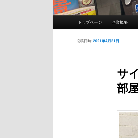
メ
トップページ
企業概要
イ
ン
メ
投稿日時:
2021年4月21日
ニ
ュ
ー
サ
部