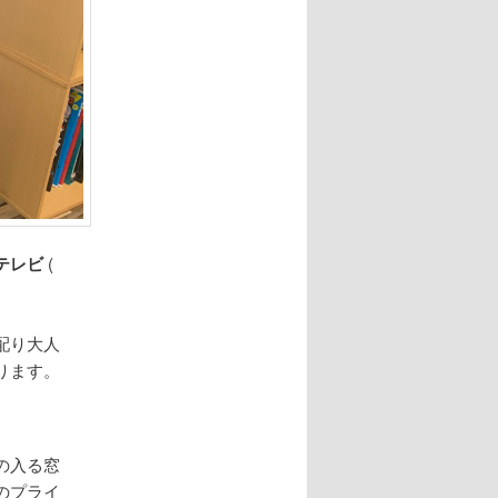
テレビ
(
配り大人
ります。
の入る窓
のプライ