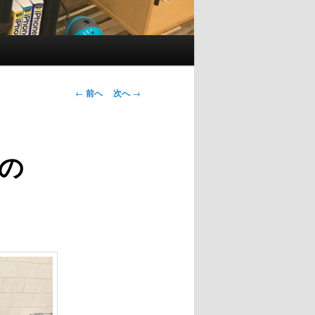
投
←
前へ
次へ
→
稿
ナ
ビ
の
ゲ
ー
シ
ョ
ン