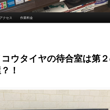
アクセス
作業料金
イコウタイヤの待合室は第２
屋？！