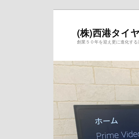
メ
イ
ン
(株)西港タイ
コ
創業５０年を迎え更に進化する
ン
テ
ン
ツ
へ
移
動