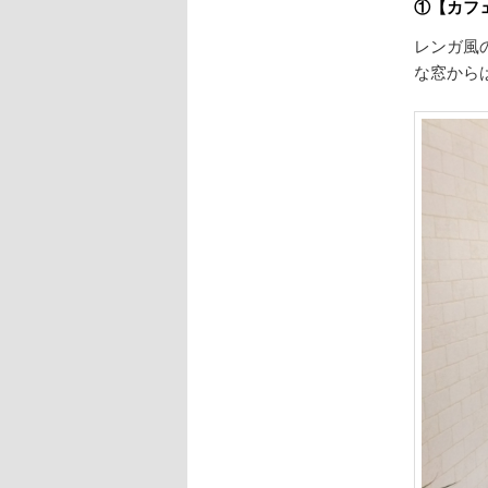
①【カフ
レンガ風
な窓から