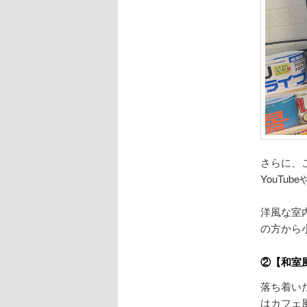
さらに、
YouTub
洋風な室
の方から
②【和室
落ち着い
はカフェ