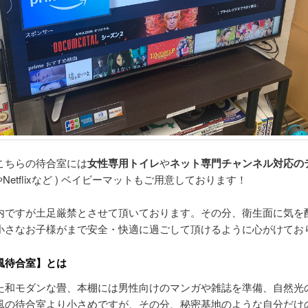
こちらの待合室には
女性専用トイレ
や
ネット専門チャンネル対応の
eやNetflixなど ) ベイビーマットもご用意しております！
内ですが土足厳禁とさせて頂いております。その分、衛生面に気を
小さなお子様がまで安全・快適に過ごして頂けるように心がけてお
風待合室】とは
た和モダンな畳、本棚には男性向けのマンガや雑誌を準備、自然光
風の待合室より小さめですが、その分、秘密基地のような自分だけ