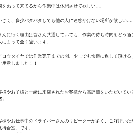
間をぬって来てるから作業中は休憩させて欲しい….
小さく、多少バタバタしても他の人に迷惑かけない場所が欲しい….
さんに行く理由は皆さん共通していても、作業の待ち時間をどう過
人によって全く違います。
イコウタイヤでは作業完了までの間、少しでも快適に過して頂ける
ご用意しました！！
客様やお子様と一緒に来店されたお客様から高評価をいただいてい
室」
客様やお仕事中のドライバーさんのリピーターが多く、ご好評いた
風待合室」です。