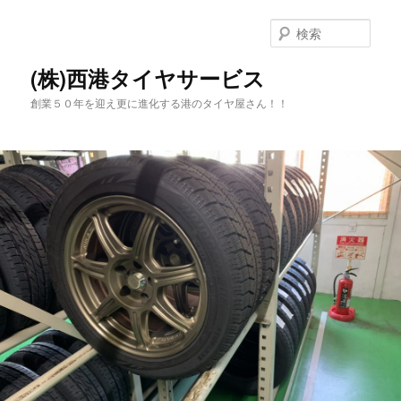
メ
イ
検
ン
索
コ
(株)西港タイヤサービス
ン
創業５０年を迎え更に進化する港のタイヤ屋さん！！
テ
ン
ツ
へ
移
動