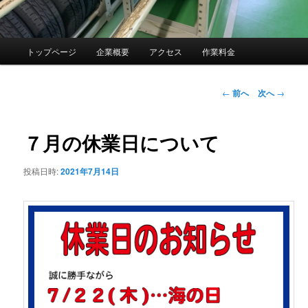
メ
トップページ
企業概要
アクセス
作業料金
イ
ン
メ
投
←
前へ
次へ
→
ニ
稿
ュ
ナ
ー
ビ
７月の休業日について
ゲ
ー
投稿日時:
2021年7月14日
シ
ョ
ン