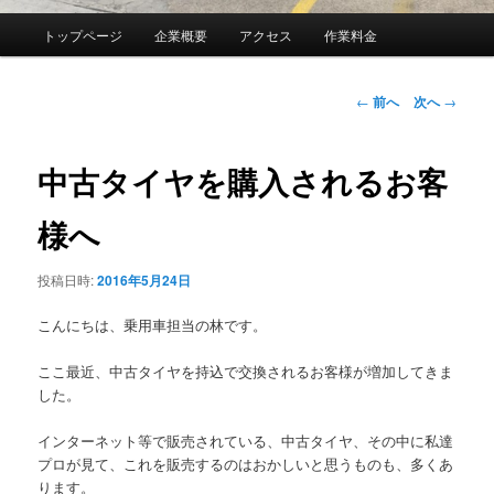
メ
トップページ
企業概要
アクセス
作業料金
イ
ン
メ
投
←
前へ
次へ
→
ニ
稿
ュ
ナ
ー
ビ
中古タイヤを購入されるお客
ゲ
ー
様へ
シ
ョ
投稿日時:
2016年5月24日
ン
こんにちは、乗用車担当の林です。
ここ最近、中古タイヤを持込で交換されるお客様が増加してきま
した。
インターネット等で販売されている、中古タイヤ、その中に私達
プロが見て、これを販売するのはおかしいと思うものも、多くあ
ります。