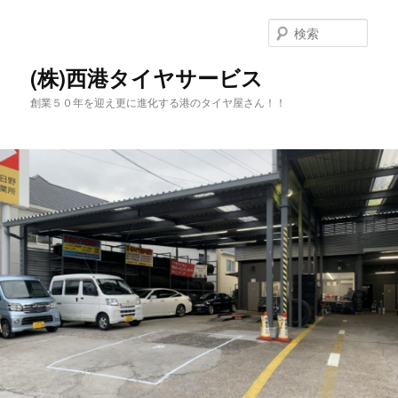
メ
イ
検
ン
索
コ
(株)西港タイヤサービス
ン
創業５０年を迎え更に進化する港のタイヤ屋さん！！
テ
ン
ツ
へ
移
動