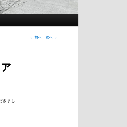
投
←
前へ
次へ
→
稿
ナ
ビ
＆ア
ゲ
ー
シ
ョ
ン
だきまし