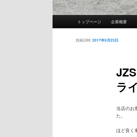
メ
トップページ
企業概要
イ
ン
メ
投稿日時:
2017年5月23日
ニ
ュ
ー
JZ
ラ
当店のお
た。
ほど良く