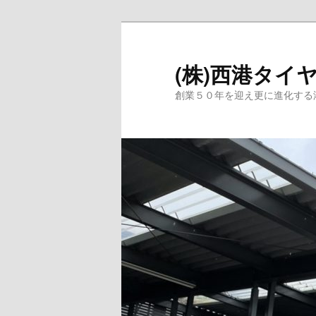
メ
イ
ン
(株)西港タイ
コ
創業５０年を迎え更に進化する
ン
テ
ン
ツ
へ
移
動