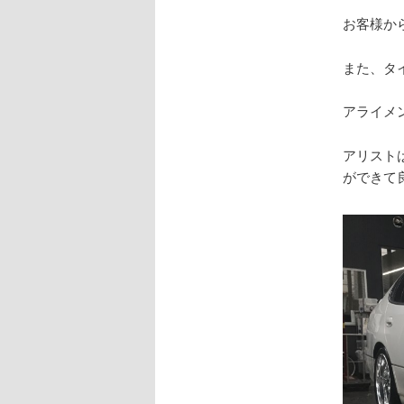
お客様から
また、タ
アライメ
アリスト
ができて