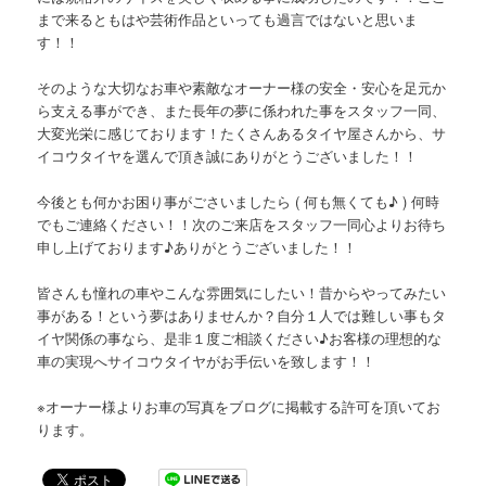
まで来るともはや芸術作品といっても過言ではないと思いま
す！！
そのような大切なお車や素敵なオーナー様の安全・安心を足元か
ら支える事ができ、また長年の夢に係われた事をスタッフ一同、
大変光栄に感じております！たくさんあるタイヤ屋さんから、サ
イコウタイヤを選んで頂き誠にありがとうございました！！
今後とも何かお困り事がごさいましたら ( 何も無くても♪ ) 何時
でもご連絡ください！！次のご来店をスタッフ一同心よりお待ち
申し上げております♪ありがとうございました！！
皆さんも憧れの車やこんな雰囲気にしたい！昔からやってみたい
事がある！という夢はありませんか？自分１人では難しい事もタ
イヤ関係の事なら、是非１度ご相談ください♪お客様の理想的な
車の実現へサイコウタイヤがお手伝いを致します！！
※オーナー様よりお車の写真をブログに掲載する許可を頂いてお
ります。