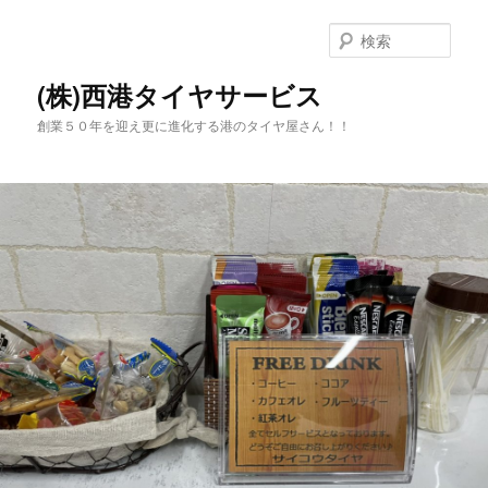
メ
イ
検
ン
索
コ
(株)西港タイヤサービス
ン
創業５０年を迎え更に進化する港のタイヤ屋さん！！
テ
ン
ツ
へ
移
動