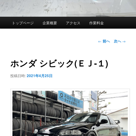
メ
トップページ
企業概要
アクセス
作業料金
イ
ン
メ
投
←
前へ
次へ
→
ニ
稿
ュ
ナ
ー
ビ
ホンダ シビック(ＥＪ-１)
ゲ
ー
投稿日時:
2021年4月25日
シ
ョ
ン