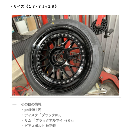
・サイズ《１７×７Ｊ+１９》
その他の情報
・pcd100 4穴
・ディスク「ブラック(B)」
・リム 「ブラックアルマイト(Ｋ)」
・ピアスボルト 純正銀