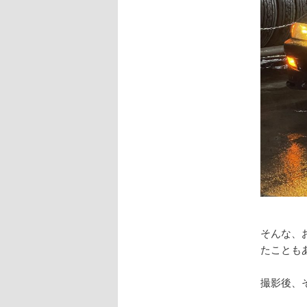
そんな、
たことも
撮影後、