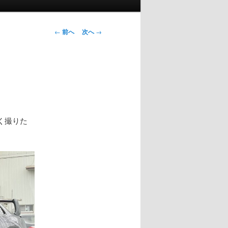
投
←
前へ
次へ
→
稿
ナ
ビ
ゲ
ー
シ
ョ
く撮りた
ン