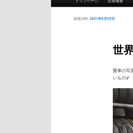
トップページ
企業概要
イ
ン
メ
投稿日時:
2021年4月22日
ニ
ュ
ー
世
愛車の写
いもの♪