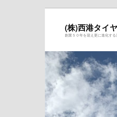
メ
イ
ン
(株)西港タイ
コ
創業５０年を迎え更に進化する
ン
テ
ン
ツ
へ
移
動