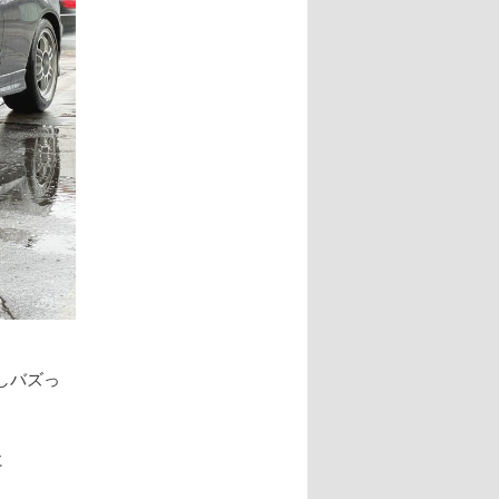
しバズっ
に