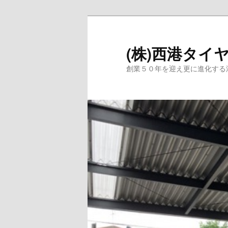
メ
サ
イ
ブ
ン
コ
(株)西港タイ
コ
ン
創業５０年を迎え更に進化する
ン
テ
テ
ン
ン
ツ
ツ
へ
へ
移
移
動
動