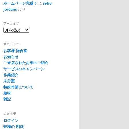
ホームページ完成！
に
retro
jordans
より
アーカイブ
ア
ー
カ
カテゴリー
イ
お客様 待合室
ブ
お知らせ
ご来店されたお車のご紹介
サービスorキャンペーン
作業紹介
未分類
特殊作業について
趣味
雑記
メタ情報
ログイン
投稿の
RSS