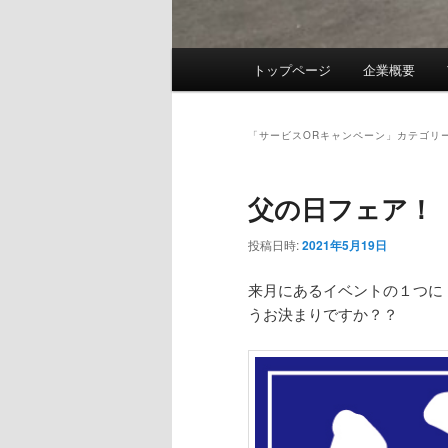
メ
トップページ
企業概要
イ
ン
メ
「
サービスORキャンペーン
」カテゴリ
ニ
ュ
父の日フェア！
ー
投稿日時:
2021年5月19日
来月にあるイベントの１つに
うお決まりですか？？