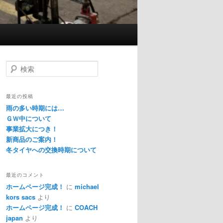
検
索
最近の投稿
雨の多い時期には…
ＧＷ中について
事業拡大につき！
新商品のご案内！
冬タイヤへの交換時期について
最近のコメント
ホームページ完成！
に
michael
kors sacs
より
ホームページ完成！
に
COACH
japan
より