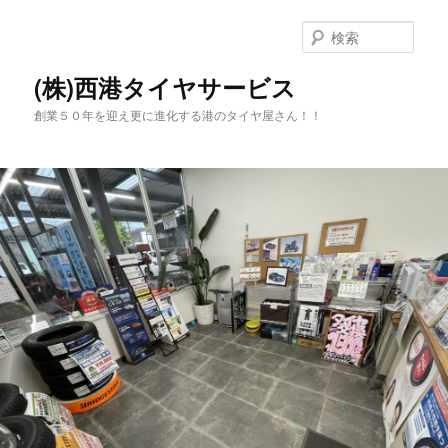
メ
サ
イ
ブ
検
ン
コ
索
コ
ン
(株)西港タイヤサービス
ン
テ
創業５０年を迎え更に進化する港のタイヤ屋さん！！
テ
ン
ン
ツ
ツ
へ
へ
移
移
動
動