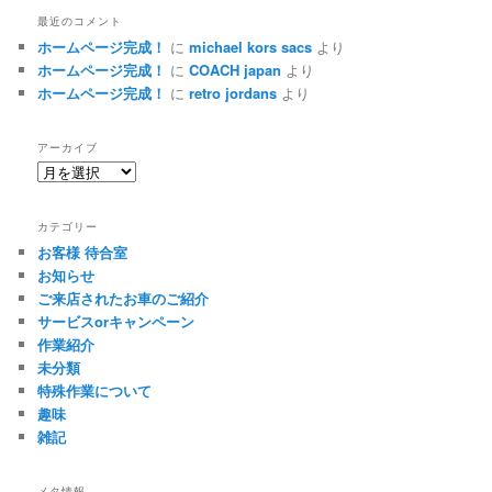
最近のコメント
ホームページ完成！
に
michael kors sacs
より
ホームページ完成！
に
COACH japan
より
ホームページ完成！
に
retro jordans
より
アーカイブ
ア
ー
カ
カテゴリー
イ
お客様 待合室
ブ
お知らせ
ご来店されたお車のご紹介
サービスorキャンペーン
作業紹介
未分類
特殊作業について
趣味
雑記
メタ情報