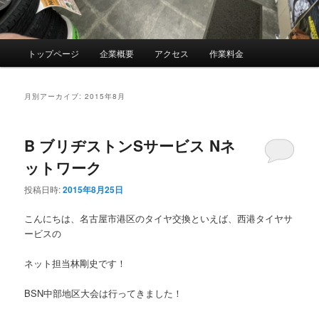
メ
トップページ
企業概要
アクセス
作業料金
イ
ン
メ
月別アーカイブ:
2015年8月
ニ
ュ
ー
B ブリヂストンSサービス Nネ
ットワーク
投稿日時:
2015年8月25日
こんにちは、名古屋市港区のタイヤ交換といえば、西港タイヤサ
ービスの
ネット担当林剛史です！
BSN中部地区大会は行ってきました！