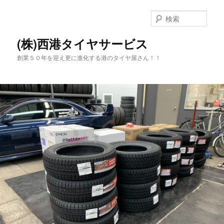
メ
サ
イ
ブ
検
ン
コ
索
コ
ン
(株)西港タイヤサービス
ン
テ
創業５０年を迎え更に進化する港のタイヤ屋さん！！
テ
ン
ン
ツ
ツ
へ
へ
移
移
動
動