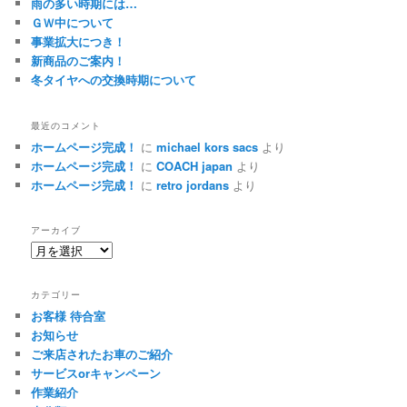
雨の多い時期には…
ＧＷ中について
事業拡大につき！
新商品のご案内！
冬タイヤへの交換時期について
最近のコメント
ホームページ完成！
に
michael kors sacs
より
ホームページ完成！
に
COACH japan
より
ホームページ完成！
に
retro jordans
より
アーカイブ
ア
ー
カ
カテゴリー
イ
お客様 待合室
ブ
お知らせ
ご来店されたお車のご紹介
サービスorキャンペーン
作業紹介