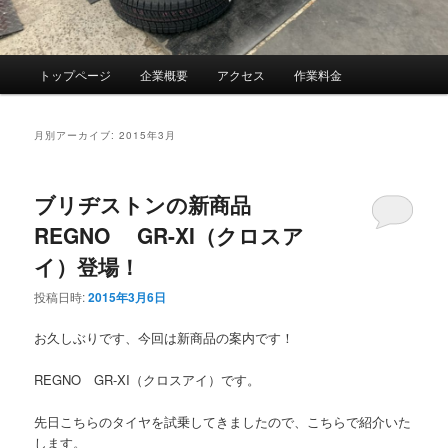
メ
トップページ
企業概要
アクセス
作業料金
イ
ン
メ
月別アーカイブ:
2015年3月
ニ
ュ
ー
ブリヂストンの新商品
REGNO GR-XI（クロスア
イ）登場！
投稿日時:
2015年3月6日
お久しぶりです、今回は新商品の案内です！
REGNO GR-XI（クロスアイ）です。
先日こちらのタイヤを試乗してきましたので、こちらで紹介いた
します。