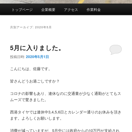
メ
トップページ
企業概要
アクセス
作業料金
イ
ン
メ
月別アーカイブ:
2020年5月
ニ
ュ
ー
5月に入りました。
投稿日時:
2020年5月1日
こんにちは、佐藤です。
皆さんどうお過ごしですか？
コロナの影響もあり、連休なのに交通量が少なく通勤がとてもス
ムーズで驚きました。
西港タイヤでは連休中3,4,5,6日とカレンダー通りのお休みを頂き
ます。よろしくお願いします。
消費が減っていますが、5月中には政府からの10万円が支給され