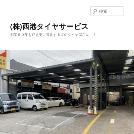
メ
サ
イ
ブ
検
ン
コ
索
コ
ン
(株)西港タイヤサービス
ン
テ
創業５０年を迎え更に進化する港のタイヤ屋さん！！
テ
ン
ン
ツ
ツ
へ
へ
移
移
動
動