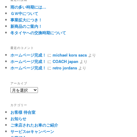
雨の多い時期には…
ＧＷ中について
事業拡大につき！
新商品のご案内！
冬タイヤへの交換時期について
最近のコメント
ホームページ完成！
に
michael kors sacs
より
ホームページ完成！
に
COACH japan
より
ホームページ完成！
に
retro jordans
より
アーカイブ
ア
ー
カ
カテゴリー
イ
お客様 待合室
ブ
お知らせ
ご来店されたお車のご紹介
サービスorキャンペーン