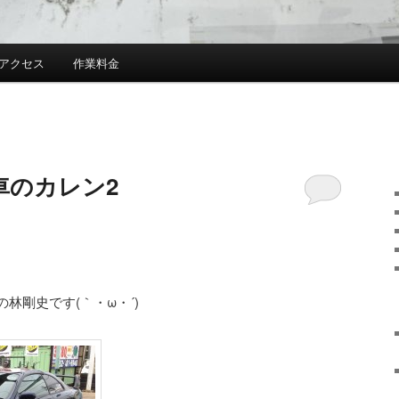
アクセス
作業料金
車のカレン2
林剛史です(｀・ω・´)