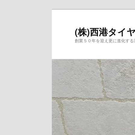
メ
サ
イ
ブ
ン
コ
(株)西港タイ
コ
ン
創業５０年を迎え更に進化する
ン
テ
テ
ン
ン
ツ
ツ
へ
へ
移
移
動
動