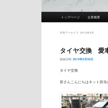
メ
トップページ
企業概要
イ
ン
メ
月別アーカイブ:
2013年3月
ニ
ュ
タイヤ交換 愛
ー
投稿日時:
2013年3月30日
タイヤ交換
皆さんこんにちはネット担当の