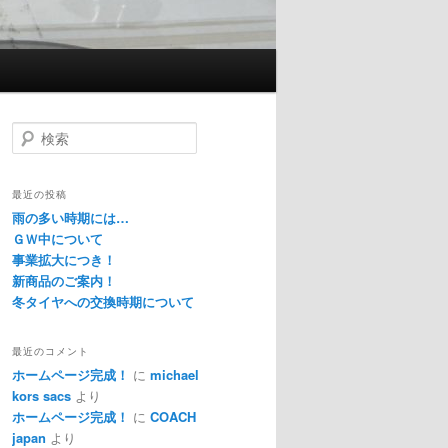
検
索
最近の投稿
雨の多い時期には…
ＧＷ中について
事業拡大につき！
新商品のご案内！
冬タイヤへの交換時期について
最近のコメント
ホームページ完成！
に
michael
kors sacs
より
ホームページ完成！
に
COACH
japan
より