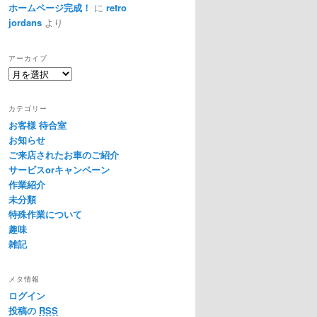
ホームページ完成！
に
retro
jordans
より
アーカイブ
ア
ー
カ
カテゴリー
イ
お客様 待合室
ブ
お知らせ
ご来店されたお車のご紹介
サービスorキャンペーン
作業紹介
未分類
特殊作業について
趣味
雑記
メタ情報
ログイン
投稿の
RSS