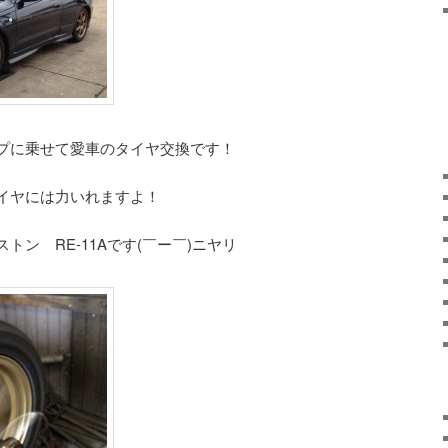
プに乗せて愛車のタイヤ交換です！
イヤには力いれますよ！
ン RE-11Aです(￣ー￣)ニヤリ