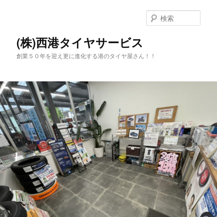
メ
サ
イ
ブ
検
ン
コ
索
コ
ン
(株)西港タイヤサービス
ン
テ
創業５０年を迎え更に進化する港のタイヤ屋さん！！
テ
ン
ン
ツ
ツ
へ
へ
移
移
動
動