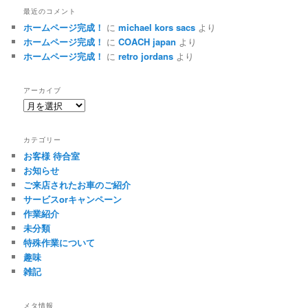
最近のコメント
ホームページ完成！
に
michael kors sacs
より
ホームページ完成！
に
COACH japan
より
ホームページ完成！
に
retro jordans
より
アーカイブ
ア
ー
カ
カテゴリー
イ
お客様 待合室
ブ
お知らせ
ご来店されたお車のご紹介
サービスorキャンペーン
作業紹介
未分類
特殊作業について
趣味
雑記
メタ情報