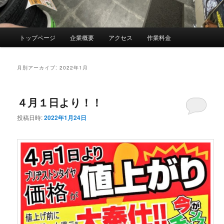
メ
トップページ
企業概要
アクセス
作業料金
イ
ン
メ
月別アーカイブ:
2022年1月
ニ
ュ
ー
４月１日より！！
投稿日時:
2022年1月24日