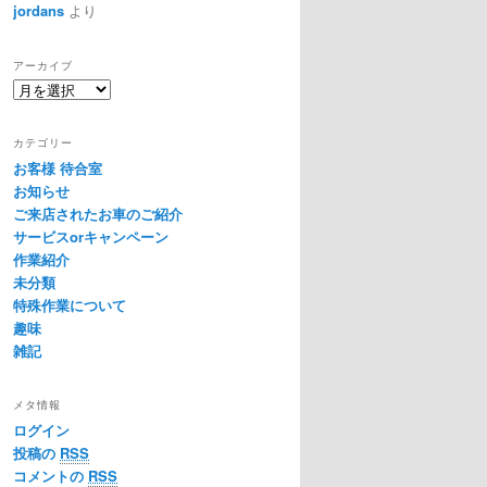
jordans
より
アーカイブ
ア
ー
カ
カテゴリー
イ
お客様 待合室
ブ
お知らせ
ご来店されたお車のご紹介
サービスorキャンペーン
作業紹介
未分類
特殊作業について
趣味
雑記
メタ情報
ログイン
投稿の
RSS
コメントの
RSS