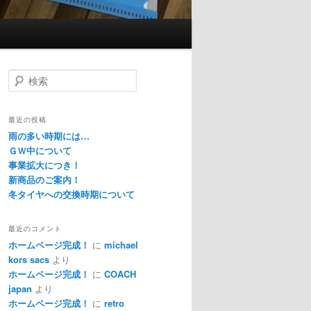
検
索
最近の投稿
雨の多い時期には…
ＧＷ中について
事業拡大につき！
新商品のご案内！
冬タイヤへの交換時期について
最近のコメント
ホームページ完成！
に
michael
kors sacs
より
ホームページ完成！
に
COACH
japan
より
ホームページ完成！
に
retro