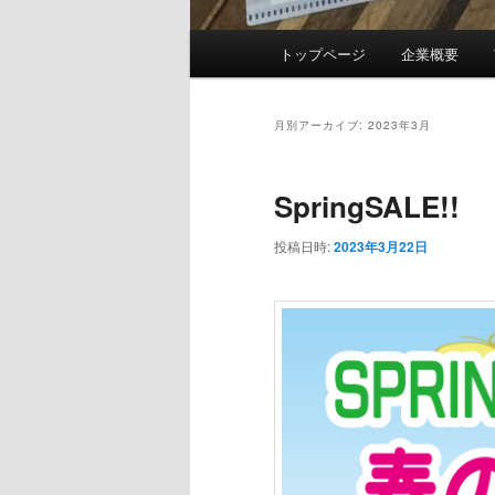
メ
トップページ
企業概要
イ
ン
メ
月別アーカイブ:
2023年3月
ニ
ュ
SpringSALE!!
ー
投稿日時:
2023年3月22日