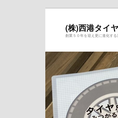
メ
サ
イ
ブ
ン
コ
(株)西港タイ
コ
ン
創業５０年を迎え更に進化する
ン
テ
テ
ン
ン
ツ
ツ
へ
へ
移
移
動
動