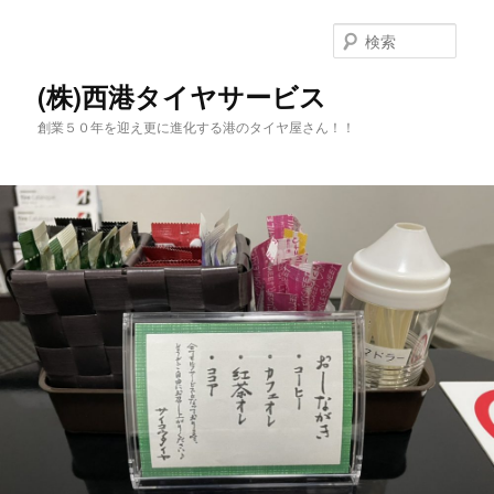
メ
サ
イ
ブ
検
ン
コ
索
コ
ン
(株)西港タイヤサービス
ン
テ
創業５０年を迎え更に進化する港のタイヤ屋さん！！
テ
ン
ン
ツ
ツ
へ
へ
移
移
動
動