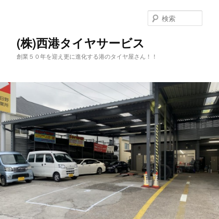
メ
サ
イ
ブ
検
ン
コ
索
コ
ン
(株)西港タイヤサービス
ン
テ
創業５０年を迎え更に進化する港のタイヤ屋さん！！
テ
ン
ン
ツ
ツ
へ
へ
移
移
動
動