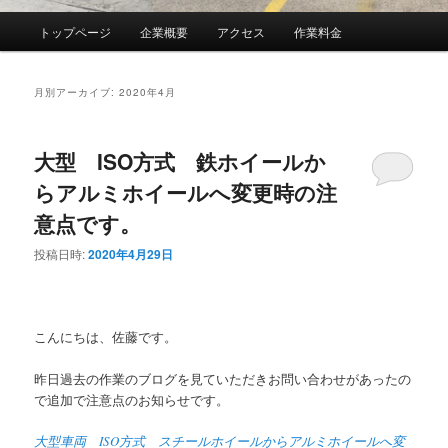
メ
トップページ
企業概要
アクセス
作業料金
イ
ン
メ
月別アーカイブ:
2020年4月
ニ
ュ
ー
大型 ISO方式 鉄ホイールか
らアルミホイールへ変更時の注
意点です。
投稿日時:
2020年4月29日
こんにちは、佐藤です。
昨日過去の作業のブログを見ていただきお問い合わせがあったの
で追加で注意点のお知らせです。
大型車両 ISO方式 スチールホイールからアルミホイールへ変