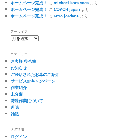
ホームページ完成！
に
michael kors sacs
より
ホームページ完成！
に
COACH japan
より
ホームページ完成！
に
retro jordans
より
アーカイブ
ア
ー
カ
カテゴリー
イ
お客様 待合室
ブ
お知らせ
ご来店されたお車のご紹介
サービスorキャンペーン
作業紹介
未分類
特殊作業について
趣味
雑記
メタ情報
ログイン