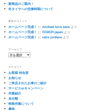
新商品のご案内！
冬タイヤへの交換時期について
最近のコメント
ホームページ完成！
に
michael kors sacs
より
ホームページ完成！
に
COACH japan
より
ホームページ完成！
に
retro jordans
より
アーカイブ
ア
ー
カ
カテゴリー
イ
お客様 待合室
ブ
お知らせ
ご来店されたお車のご紹介
サービスorキャンペーン
作業紹介
未分類
特殊作業について
趣味