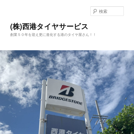
メ
サ
イ
ブ
検
ン
コ
索
コ
ン
(株)西港タイヤサービス
ン
テ
創業５０年を迎え更に進化する港のタイヤ屋さん！！
テ
ン
ン
ツ
ツ
へ
へ
移
移
動
動