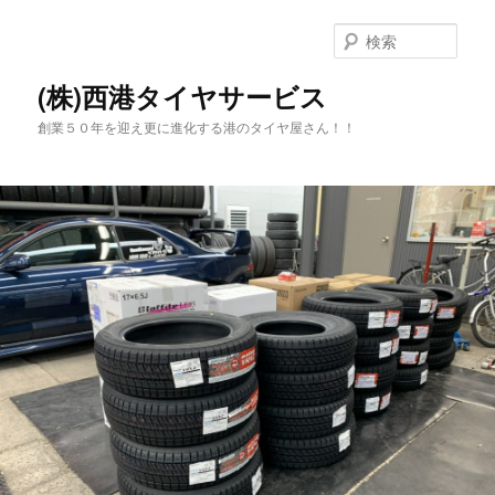
メ
サ
イ
ブ
検
ン
コ
索
コ
ン
(株)西港タイヤサービス
ン
テ
創業５０年を迎え更に進化する港のタイヤ屋さん！！
テ
ン
ン
ツ
ツ
へ
へ
移
移
動
動