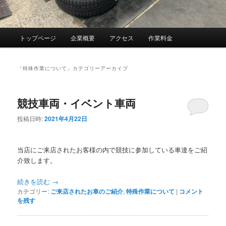
メ
トップページ
企業概要
アクセス
作業料金
イ
ン
メ
「
特殊作業について
」カテゴリーアーカイブ
ニ
ュ
ー
競技車両・イベント車両
投稿日時:
2021年4月22日
当店にご来店されたお客様の内で競技に参加している車達をご紹
介致します。
続きを読む
→
カテゴリー:
ご来店されたお車のご紹介
,
特殊作業について
|
コメント
を残す