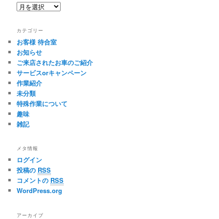
ア
ー
カ
カテゴリー
イ
お客様 待合室
ブ
お知らせ
ご来店されたお車のご紹介
サービスorキャンペーン
作業紹介
未分類
特殊作業について
趣味
雑記
メタ情報
ログイン
投稿の
RSS
コメントの
RSS
WordPress.org
アーカイブ