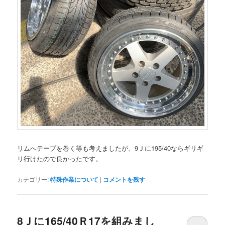
リムへテープを巻く等も考えましたが、9Ｊに195/40ならギリギ
リ行けたので良かったです。
カテゴリー:
特殊作業について
|
コメントを残す
8Ｊに165/40Ｒ17を組みまし