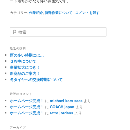
ード落ちがかなり怖い雰囲気です。
カテゴリー:
作業紹介
,
特殊作業について
|
コメントを残す
検
索
最近の投稿
雨の多い時期には…
ＧＷ中について
事業拡大につき！
新商品のご案内！
冬タイヤへの交換時期について
最近のコメント
ホームページ完成！
に
michael kors sacs
より
ホームページ完成！
に
COACH japan
より
ホームページ完成！
に
retro jordans
より
アーカイブ