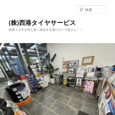
メ
サ
イ
ブ
検
ン
コ
索
コ
ン
(株)西港タイヤサービス
ン
テ
創業５０年を迎え更に進化する港のタイヤ屋さん！！
テ
ン
ン
ツ
ツ
へ
へ
移
移
動
動