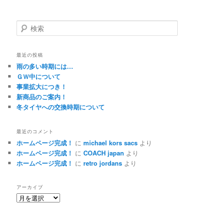
検
索
最近の投稿
雨の多い時期には…
ＧＷ中について
事業拡大につき！
新商品のご案内！
冬タイヤへの交換時期について
最近のコメント
ホームページ完成！
に
michael kors sacs
より
ホームページ完成！
に
COACH japan
より
ホームページ完成！
に
retro jordans
より
アーカイブ
ア
ー
カ