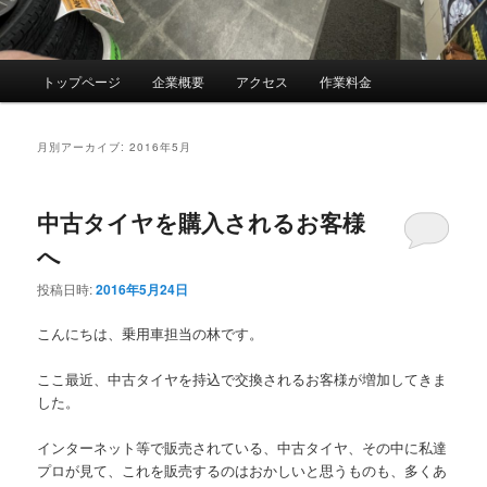
メ
トップページ
企業概要
アクセス
作業料金
イ
ン
メ
月別アーカイブ:
2016年5月
ニ
ュ
ー
中古タイヤを購入されるお客様
へ
投稿日時:
2016年5月24日
こんにちは、乗用車担当の林です。
ここ最近、中古タイヤを持込で交換されるお客様が増加してきま
した。
インターネット等で販売されている、中古タイヤ、その中に私達
プロが見て、これを販売するのはおかしいと思うものも、多くあ