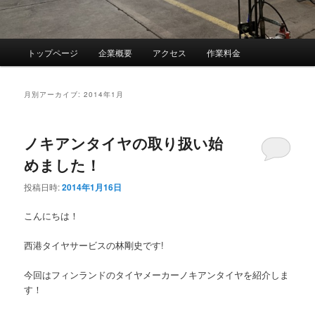
メ
トップページ
企業概要
アクセス
作業料金
イ
ン
メ
月別アーカイブ:
2014年1月
ニ
ュ
ー
ノキアンタイヤの取り扱い始
めました！
投稿日時:
2014年1月16日
こんにちは！
西港タイヤサービスの林剛史です!
今回はフィンランドのタイヤメーカーノキアンタイヤを紹介しま
す！