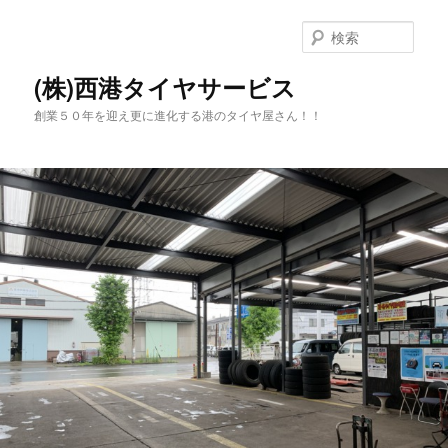
メ
サ
イ
ブ
検
ン
コ
索
コ
ン
(株)西港タイヤサービス
ン
テ
創業５０年を迎え更に進化する港のタイヤ屋さん！！
テ
ン
ン
ツ
ツ
へ
へ
移
移
動
動