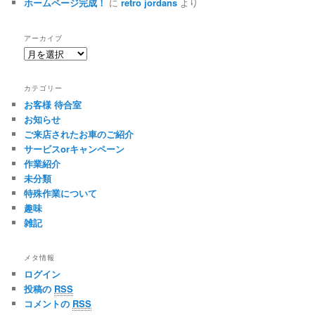
ホームページ完成！
に
retro jordans
より
アーカイブ
ア
ー
カ
カテゴリー
イ
お客様 待合室
ブ
お知らせ
ご来店されたお車のご紹介
サービスorキャンペーン
作業紹介
未分類
特殊作業について
趣味
雑記
メタ情報
ログイン
投稿の
RSS
コメントの
RSS