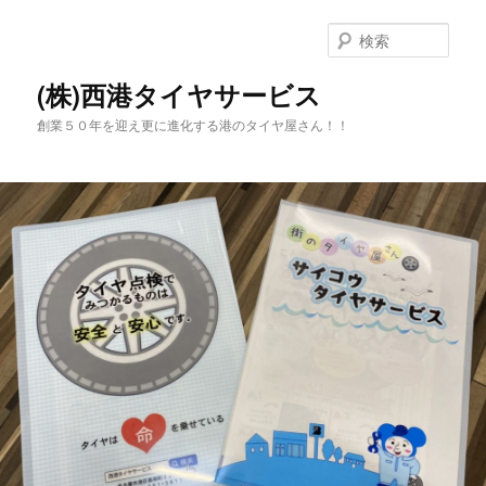
メ
サ
イ
ブ
検
ン
コ
索
コ
ン
(株)西港タイヤサービス
ン
テ
創業５０年を迎え更に進化する港のタイヤ屋さん！！
テ
ン
ン
ツ
ツ
へ
へ
移
移
動
動