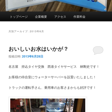
メ
トップページ
企業概要
アクセス
作業料金
イ
ン
メ
月別アーカイブ:
2013年6月
ニ
ュ
ー
おいしいお水はいかが？
投稿日時:
2013年6月28日
名古屋 持込タイヤ交換 西港タイヤサービス 林剛史です！
お客様の待合室にウォーターサーバーを設置いたしました！
トラックの運転手さん、乗用車のお客さまからも好評です！