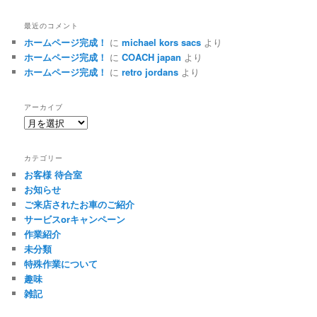
最近のコメント
ホームページ完成！
に
michael kors sacs
より
ホームページ完成！
に
COACH japan
より
ホームページ完成！
に
retro jordans
より
アーカイブ
ア
ー
カ
カテゴリー
イ
お客様 待合室
ブ
お知らせ
ご来店されたお車のご紹介
サービスorキャンペーン
作業紹介
未分類
特殊作業について
趣味
雑記