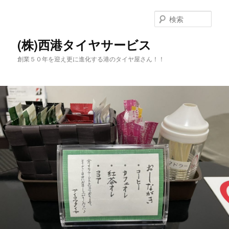
メ
イ
検
ン
索
コ
(株)西港タイヤサービス
ン
創業５０年を迎え更に進化する港のタイヤ屋さん！！
テ
ン
ツ
へ
移
動