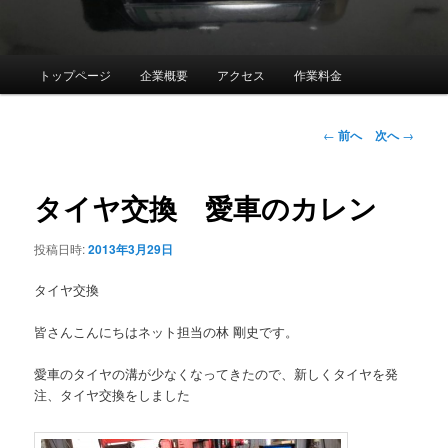
メ
トップページ
企業概要
アクセス
作業料金
イ
ン
メ
投
←
前へ
次へ
→
ニ
稿
ュ
ナ
ー
ビ
タイヤ交換 愛車のカレン
ゲ
ー
投稿日時:
2013年3月29日
シ
ョ
タイヤ交換
ン
皆さんこんにちはネット担当の林 剛史です。
愛車のタイヤの溝が少なくなってきたので、新しくタイヤを発
注、タイヤ交換をしました