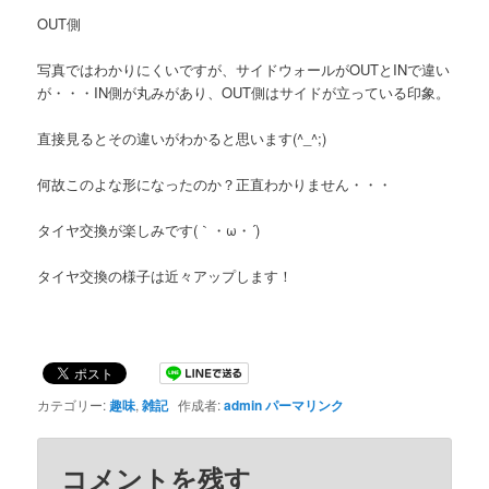
OUT側
写真ではわかりにくいですが、サイドウォールがOUTとINで違い
が・・・IN側が丸みがあり、OUT側はサイドが立っている印象。
直接見るとその違いがわかると思います(^_^;)
何故このよな形になったのか？正直わかりません・・・
タイヤ交換が楽しみです(｀・ω・´)
タイヤ交換の様子は近々アップします！
カテゴリー:
趣味
,
雑記
作成者:
admin
パーマリンク
コメントを残す