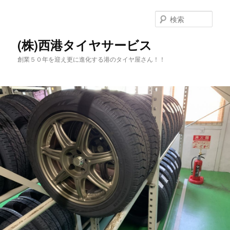
メ
イ
検
ン
索
コ
(株)西港タイヤサービス
ン
創業５０年を迎え更に進化する港のタイヤ屋さん！！
テ
ン
ツ
へ
移
動