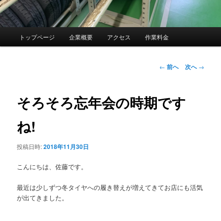
メ
トップページ
企業概要
アクセス
作業料金
イ
ン
メ
投
←
前へ
次へ
→
ニ
稿
ュ
ナ
ー
ビ
そろそろ忘年会の時期です
ゲ
ー
ね!
シ
ョ
投稿日時:
2018年11月30日
ン
こんにちは、佐藤です。
最近は少しずつ冬タイヤへの履き替えが増えてきてお店にも活気
が出てきました。