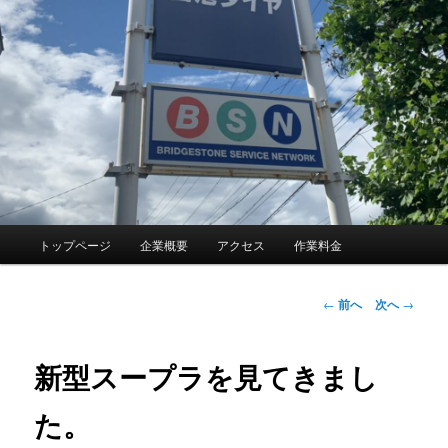
メ
トップページ
企業概要
アクセス
作業料金
イ
ン
メ
投
←
前へ
次へ
→
ニ
稿
ュ
ナ
ー
ビ
新型スープラを見てきまし
ゲ
ー
た。
シ