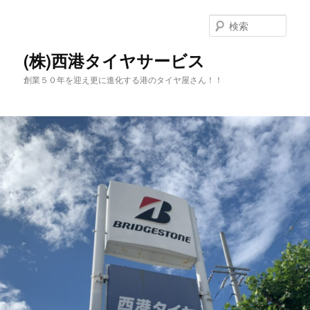
メ
イ
検
ン
索
コ
(株)西港タイヤサービス
ン
創業５０年を迎え更に進化する港のタイヤ屋さん！！
テ
ン
ツ
へ
移
動