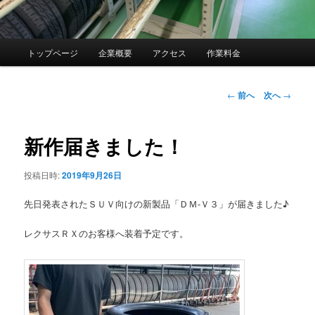
メ
トップページ
企業概要
アクセス
作業料金
イ
ン
メ
投
←
前へ
次へ
→
ニ
稿
ュ
ナ
ー
ビ
新作届きました！
ゲ
ー
投稿日時:
2019年9月26日
シ
ョ
先日発表されたＳＵＶ向けの新製品「ＤＭ-Ｖ３」が届きました♪
ン
レクサスＲＸのお客様へ装着予定です。