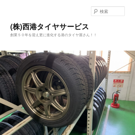
メ
イ
検
ン
索
コ
(株)西港タイヤサービス
ン
創業５０年を迎え更に進化する港のタイヤ屋さん！！
テ
ン
ツ
へ
移
動